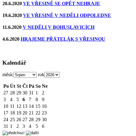
20.6.2020
VE VŘESINĚ SE OPĚT NEHRAJE
19.6.2020
VE VŘESINĚ V NEDĚLI ODPOLEDNE
11.6.2020
V NEDĚLI V BOHUSLAVICÍCH
4.6.2020
HRAJEME PŘÁTELÁK S VŘESINOU
Kalendář
měsíc
rok
Po
Út
St
Čt
Pá
So
Ne
27
28
29
30
31
1
2
3
4
5
6
7
8
9
10
11
12
13
14
15
16
17
18
19
20
21
22
23
24
25
26
27
28
29
30
31
1
2
3
4
5
6