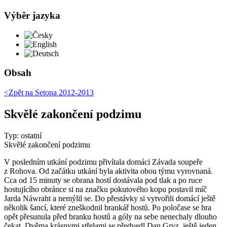
Výběr jazyka
Česky
English
Deutsch
Obsah
<Zpět na
Setona 2012-2013
Skvělé zakončení podzimu
Typ: ostatní
Skvělé zakončení podzimu
V posledním utkání podzimu přivítala domáci Závada soupeře
z Rohova. Od začátku utkání byla aktivita obou týmu vyrovnaná.
Cca od 15 minuty se obrana hostí dostávala pod tlak a po ruce
hostujícího obránce si na značku pokutového kopu postavil míč
Jarda Náwraht a nemýlil se. Do přestávky si vytvořili domácí ještě
několik šancí, které zneškodnil brankář hostů. Po poločase se hra
opět přesunula před branku hostů a góly na sebe nenechaly dlouho
čekat. Dvěma krásnymi střelami se předvedl Dan Gryz, ještě jeden