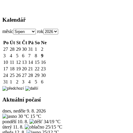
Kalendář
měsíc
rok
Po
Út
St
Čt
Pá
So
Ne
27
28
29
30
31
1
2
3
4
5
6
7
8
9
10
11
12
13
14
15
16
17
18
19
20
21
22
23
24
25
26
27
28
29
30
31
1
2
3
4
5
6
Aktuální počasí
dnes, neděle 9. 8. 2026
30 °C
15 °C
pondělí
10. 8.
34/19 °C
úterý
11. 8.
25/15 °C
středa
12. 8.
25/12 °C