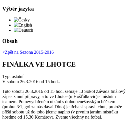
Výběr jazyka
Česky
English
Deutsch
Obsah
<Zpět na
Sezona 2015-2016
FINÁLKA VE LHOTCE
Typ: ostatní
V sobotu 26.3.2016 od 15 hod..
Tuto sobotu 26.3.2016 od 15 hod. sehraje TJ Sokol Závada finálový
zápas zimní přípravy, a to ve Lhotce (u Hošťálkovic) s místním
teamem. Po nevydařeném utkání s dolnobenešovským béčkem
(prohra 3:1, gól za nás dával Dino) je třeba si spravit chuť, protože
příští sobotu už do toho jdeme naplno (v prvním jarním mistráku
hostíme od 15,30 Komárov). Zveme všechny na fotbal.