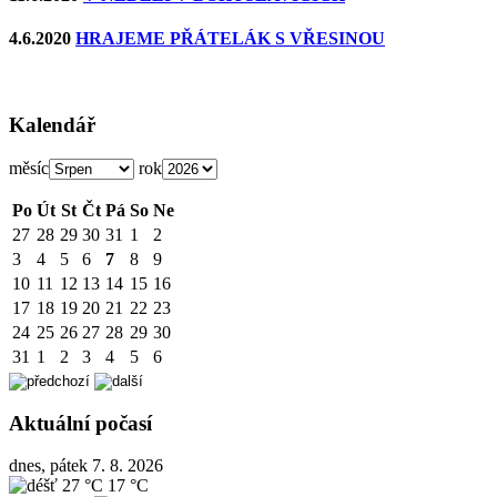
4.6.2020
HRAJEME PŘÁTELÁK S VŘESINOU
Kalendář
měsíc
rok
Po
Út
St
Čt
Pá
So
Ne
27
28
29
30
31
1
2
3
4
5
6
7
8
9
10
11
12
13
14
15
16
17
18
19
20
21
22
23
24
25
26
27
28
29
30
31
1
2
3
4
5
6
Aktuální počasí
dnes, pátek 7. 8. 2026
27 °C
17 °C