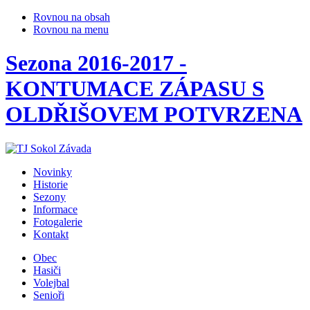
Rovnou na obsah
Rovnou na menu
Sezona 2016-2017 -
KONTUMACE ZÁPASU S
OLDŘIŠOVEM POTVRZENA
Novinky
Historie
Sezony
Informace
Fotogalerie
Kontakt
Obec
Hasiči
Volejbal
Senioři