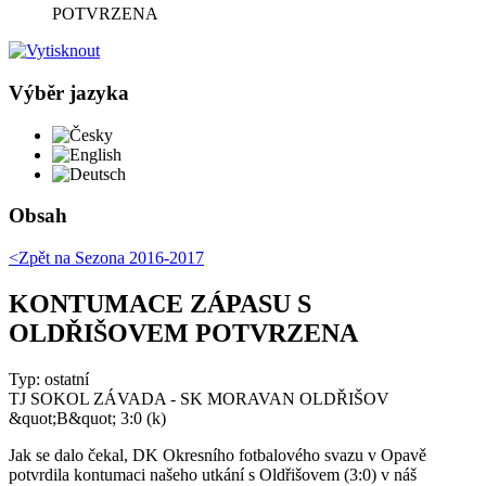
POTVRZENA
Výběr jazyka
Česky
English
Deutsch
Obsah
<Zpět na
Sezona 2016-2017
KONTUMACE ZÁPASU S
OLDŘIŠOVEM POTVRZENA
Typ: ostatní
TJ SOKOL ZÁVADA - SK MORAVAN OLDŘIŠOV
&quot;B&quot; 3:0 (k)
Jak se dalo čekal, DK Okresního fotbalového svazu v Opavě
potvrdila kontumaci našeho utkání s Oldřišovem (3:0) v náš