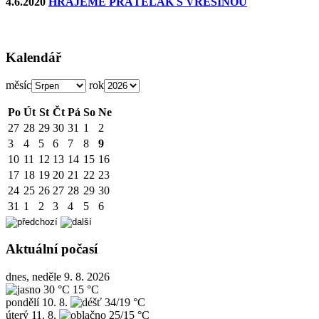
4.6.2020
HRAJEME PŘÁTELÁK S VŘESINOU
Kalendář
měsíc
rok
Po
Út
St
Čt
Pá
So
Ne
27
28
29
30
31
1
2
3
4
5
6
7
8
9
10
11
12
13
14
15
16
17
18
19
20
21
22
23
24
25
26
27
28
29
30
31
1
2
3
4
5
6
Aktuální počasí
dnes, neděle 9. 8. 2026
30 °C
15 °C
pondělí
10. 8.
34/19 °C
úterý
11. 8.
25/15 °C