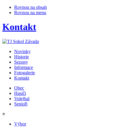
Rovnou na obsah
Rovnou na menu
Kontakt
Novinky
Historie
Sezony
Informace
Fotogalerie
Kontakt
Obec
Hasiči
Volejbal
Senioři
≡
Výbor