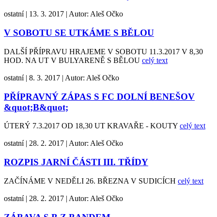
ostatní
|
13. 3. 2017
|
Autor:
Aleš Očko
V SOBOTU SE UTKÁME S BĚLOU
DALŠÍ PŘÍPRAVU HRAJEME V SOBOTU 11.3.2017 V 8,30
HOD. NA UT V BULYARENĚ S BĚLOU
celý text
ostatní
|
8. 3. 2017
|
Autor:
Aleš Očko
PŘÍPRAVNÝ ZÁPAS S FC DOLNÍ BENEŠOV
&quot;B&quot;
ÚTERÝ 7.3.2017 OD 18,30 UT KRAVAŘE - KOUTY
celý text
ostatní
|
28. 2. 2017
|
Autor:
Aleš Očko
ROZPIS JARNÍ ČÁSTI III. TŘÍDY
ZAČÍNÁME V NEDĚLI 26. BŘEZNA V SUDICÍCH
celý text
ostatní
|
28. 2. 2017
|
Autor:
Aleš Očko