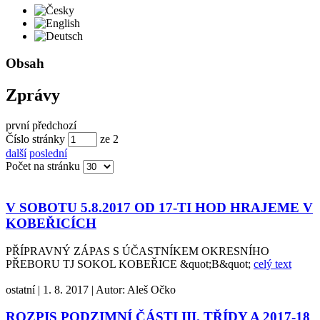
Česky
English
Deutsch
Obsah
Zprávy
první
předchozí
Číslo stránky
ze
2
další
poslední
Počet na stránku
V SOBOTU 5.8.2017 OD 17-TI HOD HRAJEME V
KOBEŘICÍCH
PŘÍPRAVNÝ ZÁPAS S ÚČASTNÍKEM OKRESNÍHO
PŘEBORU TJ SOKOL KOBEŘICE &quot;B&quot;
celý text
ostatní
|
1. 8. 2017
|
Autor:
Aleš Očko
ROZPIS PODZIMNÍ ČÁSTI III. TŘÍDY A 2017-18