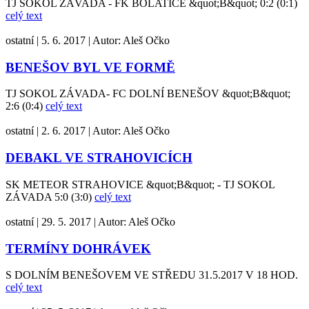
TJ SOKOL ZÁVADA - FK BOLATICE &quot;B&quot; 0:2 (0:1)
celý text
ostatní
|
5. 6. 2017
|
Autor:
Aleš Očko
BENEŠOV BYL VE FORMĚ
TJ SOKOL ZÁVADA- FC DOLNÍ BENEŠOV &quot;B&quot;
2:6 (0:4)
celý text
ostatní
|
2. 6. 2017
|
Autor:
Aleš Očko
DEBAKL VE STRAHOVICÍCH
SK METEOR STRAHOVICE &quot;B&quot; - TJ SOKOL
ZÁVADA 5:0 (3:0)
celý text
ostatní
|
29. 5. 2017
|
Autor:
Aleš Očko
TERMÍNY DOHRÁVEK
S DOLNÍM BENEŠOVEM VE STŘEDU 31.5.2017 V 18 HOD.
celý text