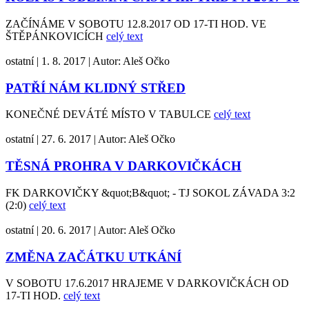
ZAČÍNÁME V SOBOTU 12.8.2017 OD 17-TI HOD. VE
ŠTĚPÁNKOVICÍCH
celý text
ostatní
|
1. 8. 2017
|
Autor:
Aleš Očko
PATŘÍ NÁM KLIDNÝ STŘED
KONEČNÉ DEVÁTÉ MÍSTO V TABULCE
celý text
ostatní
|
27. 6. 2017
|
Autor:
Aleš Očko
TĚSNÁ PROHRA V DARKOVIČKÁCH
FK DARKOVIČKY &quot;B&quot; - TJ SOKOL ZÁVADA 3:2
(2:0)
celý text
ostatní
|
20. 6. 2017
|
Autor:
Aleš Očko
ZMĚNA ZAČÁTKU UTKÁNÍ
V SOBOTU 17.6.2017 HRAJEME V DARKOVIČKÁCH OD
17-TI HOD.
celý text