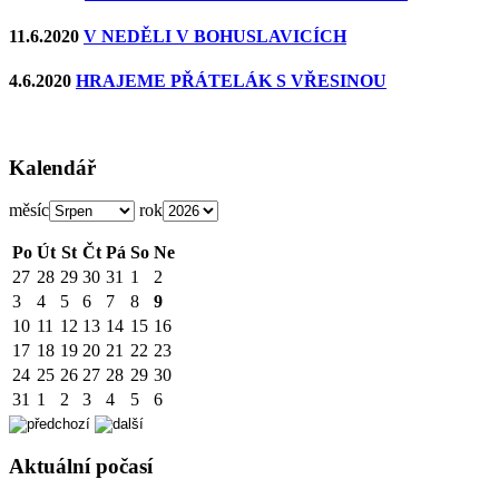
11.6.2020
V NEDĚLI V BOHUSLAVICÍCH
4.6.2020
HRAJEME PŘÁTELÁK S VŘESINOU
Kalendář
měsíc
rok
Po
Út
St
Čt
Pá
So
Ne
27
28
29
30
31
1
2
3
4
5
6
7
8
9
10
11
12
13
14
15
16
17
18
19
20
21
22
23
24
25
26
27
28
29
30
31
1
2
3
4
5
6
Aktuální počasí