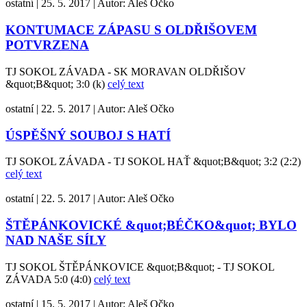
ostatní
|
25. 5. 2017
|
Autor:
Aleš Očko
KONTUMACE ZÁPASU S OLDŘIŠOVEM
POTVRZENA
TJ SOKOL ZÁVADA - SK MORAVAN OLDŘIŠOV
&quot;B&quot; 3:0 (k)
celý text
ostatní
|
22. 5. 2017
|
Autor:
Aleš Očko
ÚSPĚŠNÝ SOUBOJ S HATÍ
TJ SOKOL ZÁVADA - TJ SOKOL HAŤ &quot;B&quot; 3:2 (2:2)
celý text
ostatní
|
22. 5. 2017
|
Autor:
Aleš Očko
ŠTĚPÁNKOVICKÉ &quot;BÉČKO&quot; BYLO
NAD NAŠE SÍLY
TJ SOKOL ŠTĚPÁNKOVICE &quot;B&quot; - TJ SOKOL
ZÁVADA 5:0 (4:0)
celý text
ostatní
|
15. 5. 2017
|
Autor:
Aleš Očko