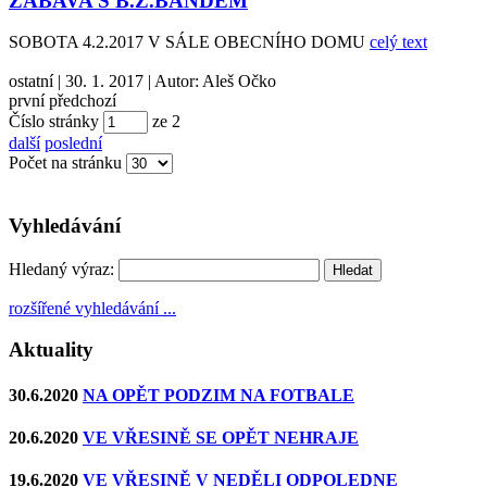
ZÁBAVA S B.Z.BANDEM
SOBOTA 4.2.2017 V SÁLE OBECNÍHO DOMU
celý text
ostatní
|
30. 1. 2017
|
Autor:
Aleš Očko
první
předchozí
Číslo stránky
ze
2
další
poslední
Počet na stránku
Vyhledávání
Hledaný výraz:
rozšířené vyhledávání ...
Aktuality
30.6.2020
NA OPĚT PODZIM NA FOTBALE
20.6.2020
VE VŘESINĚ SE OPĚT NEHRAJE
19.6.2020
VE VŘESINĚ V NEDĚLI ODPOLEDNE