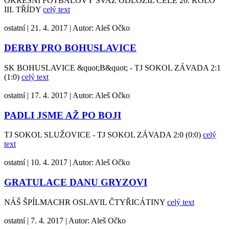
OKRESNÍ FOTBALOVÝ SVAZ ODLOŽIL CELÉ 20. KOLO
III. TŘÍDY
celý text
ostatní
|
21. 4. 2017
|
Autor:
Aleš Očko
DERBY PRO BOHUSLAVICE
SK BOHUSLAVICE &quot;B&quot; - TJ SOKOL ZÁVADA 2:1
(1:0)
celý text
ostatní
|
17. 4. 2017
|
Autor:
Aleš Očko
PADLI JSME AŽ PO BOJI
TJ SOKOL SLUŽOVICE - TJ SOKOL ZÁVADA 2:0 (0:0)
celý
text
ostatní
|
10. 4. 2017
|
Autor:
Aleš Očko
GRATULACE DANU GRYZOVI
NÁŠ ŠPÍLMACHR OSLAVIL ČTYŘICÁTINY
celý text
ostatní
|
7. 4. 2017
|
Autor:
Aleš Očko