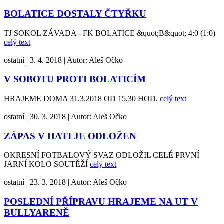
BOLATICE DOSTALY ČTYŘKU
TJ SOKOL ZÁVADA - FK BOLATICE &quot;B&quot; 4:0 (1:0)
celý text
ostatní
|
3. 4. 2018
|
Autor:
Aleš Očko
V SOBOTU PROTI BOLATICÍM
HRAJEME DOMA 31.3.2018 OD 15,30 HOD.
celý text
ostatní
|
30. 3. 2018
|
Autor:
Aleš Očko
ZÁPAS V HATI JE ODLOŽEN
OKRESNÍ FOTBALOVÝ SVAZ ODLOŽIL CELÉ PRVNÍ
JARNÍ KOLO SOUTĚŽÍ
celý text
ostatní
|
23. 3. 2018
|
Autor:
Aleš Očko
POSLEDNÍ PŘÍPRAVU HRAJEME NA UT V
BULLYARENĚ