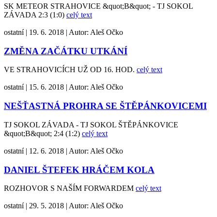
SK METEOR STRAHOVICE &quot;B&quot; - TJ SOKOL
ZÁVADA 2:3 (1:0)
celý text
ostatní
|
19. 6. 2018
|
Autor:
Aleš Očko
ZMĚNA ZAČÁTKU UTKÁNÍ
VE STRAHOVICÍCH UŽ OD 16. HOD.
celý text
ostatní
|
15. 6. 2018
|
Autor:
Aleš Očko
NEŠŤASTNÁ PROHRA SE ŠTĚPÁNKOVICEMI
TJ SOKOL ZÁVADA - TJ SOKOL ŠTĚPÁNKOVICE
&quot;B&quot; 2:4 (1:2)
celý text
ostatní
|
12. 6. 2018
|
Autor:
Aleš Očko
DANIEL ŠTEFEK HRÁČEM KOLA
ROZHOVOR S NAŠÍM FORWARDEM
celý text
ostatní
|
29. 5. 2018
|
Autor:
Aleš Očko