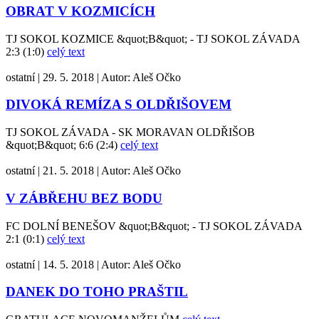
OBRAT V KOZMICÍCH
TJ SOKOL KOZMICE &quot;B&quot; - TJ SOKOL ZÁVADA
2:3 (1:0)
celý text
ostatní
|
29. 5. 2018
|
Autor:
Aleš Očko
DIVOKÁ REMÍZA S OLDŘIŠOVEM
TJ SOKOL ZÁVADA - SK MORAVAN OLDŘIŠOB
&quot;B&quot; 6:6 (2:4)
celý text
ostatní
|
21. 5. 2018
|
Autor:
Aleš Očko
V ZÁBŘEHU BEZ BODU
FC DOLNÍ BENEŠOV &quot;B&quot; - TJ SOKOL ZÁVADA
2:1 (0:1)
celý text
ostatní
|
14. 5. 2018
|
Autor:
Aleš Očko
DANEK DO TOHO PRAŠTIL