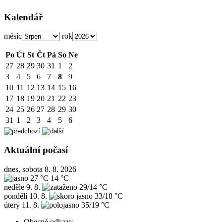
Kalendář
měsíc
rok
Po
Út
St
Čt
Pá
So
Ne
27
28
29
30
31
1
2
3
4
5
6
7
8
9
10
11
12
13
14
15
16
17
18
19
20
21
22
23
24
25
26
27
28
29
30
31
1
2
3
4
5
6
Aktuální počasí
dnes, sobota 8. 8. 2026
27 °C
14 °C
neděle
9. 8.
29/14 °C
pondělí
10. 8.
33/18 °C
úterý
11. 8.
35/19 °C
Obecné odkazy