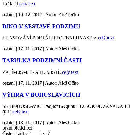
HOKEJ
celý text
ostatní
|
19. 12. 2017
|
Autor:
Aleš Očko
DINO V SESTAVĚ PODZIMU
HLASOVÁNÍ PORTÁLU FOTBALUNAS.CZ
celý text
ostatní
|
17. 11. 2017
|
Autor:
Aleš Očko
TABULKA PODZIMNÍ ČASTI
ZATÍM JSME NA 11. MÍSTĚ
celý text
ostatní
|
17. 11. 2017
|
Autor:
Aleš Očko
VÝHRA V BOHUSLAVICÍCH
SK BOHUSLAVICE &quot;B&quot; - TJ SOKOL ZÁVADA 1:3
(0:1)
celý text
ostatní
|
13. 11. 2017
|
Autor:
Aleš Očko
první
předchozí
Číslo stránky
ze
2