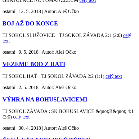
GRATULACE NOVOMANŽELŮM
celý text
ostatní
|
12. 5. 2018
|
Autor:
Aleš Očko
BOJ AŽ DO KONCE
TJ SOKOL SLUŽOVICE - TJ SOKOL ZÁVADA 2:1 (2:0)
celý
text
ostatní
|
9. 5. 2018
|
Autor:
Aleš Očko
VEZEME BOD Z HATI
TJ SOKOL HAŤ - TJ SOKOL ZÁVADA 2:2 (1:1)
celý text
ostatní
|
2. 5. 2018
|
Autor:
Aleš Očko
VÝHRA NA BOHUSLAVICEMI
TJ SOKOL ZÁVADA : SK BOHUSLAVICE &quot;B&quot; 4:1
(3:0)
celý text
ostatní
|
30. 4. 2018
|
Autor:
Aleš Očko