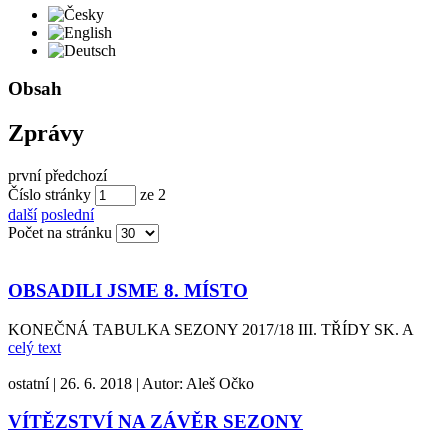
Česky
English
Deutsch
Obsah
Zprávy
první
předchozí
Číslo stránky
ze
2
další
poslední
Počet na stránku
OBSADILI JSME 8. MÍSTO
KONEČNÁ TABULKA SEZONY 2017/18 III. TŘÍDY SK. A
celý text
ostatní
|
26. 6. 2018
|
Autor:
Aleš Očko
VÍTĚZSTVÍ NA ZÁVĚR SEZONY